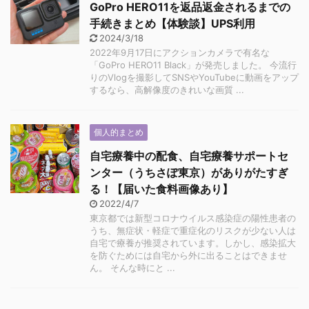
GoPro HERO11を返品返金されるまでの
手続きまとめ【体験談】UPS利用
2024/3/18
2022年9月17日にアクションカメラで有名な
「GoPro HERO11 Black」が発売しました。 今流行
りのVlogを撮影してSNSやYouTubeに動画をアップ
するなら、高解像度のきれいな画質 ...
個人的まとめ
自宅療養中の配食、自宅療養サポートセ
ンター（うちさぽ東京）がありがたすぎ
る！【届いた食料画像あり】
2022/4/7
東京都では新型コロナウイルス感染症の陽性患者の
うち、無症状・軽症で重症化のリスクが少ない人は
自宅で療養が推奨されています。しかし、感染拡大
を防ぐためには自宅から外に出ることはできませ
ん。 そんな時にと ...