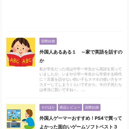
国際結婚
外国人あるある１ ～家で英語を話すの
か
私が学生だった頃は中学一年生から英語を習って
いましたが、いまや小学一年生から学習する時代
に！言葉を話せない幼い子もスマホの使い方をマ
スターしてしまうくらいですから、今の子供たち
は本当に賢いですね～。 ...
そのほか
商品レビュー
国際結婚
外国人ゲーマーおすすめ！PS4で買って
よかった面白いゲームソフトベスト３