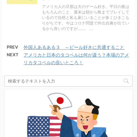
アメリカ人の旦那は大のゲーム好き。平日の夜は
もちろんのこと、週末は朝から晩までプレイして
いるので自然と私も家にいることが多くひきこも
りがちです。今はコロナ問題で外出自粛が出てい
るから良いのですが……。 ...
PREV
外国人あるある３ ～ビール好きに共通すること
NEXT
アメリカと日本のタコベルは何が違う？本場のアメ
リカタコベルの良いところ！