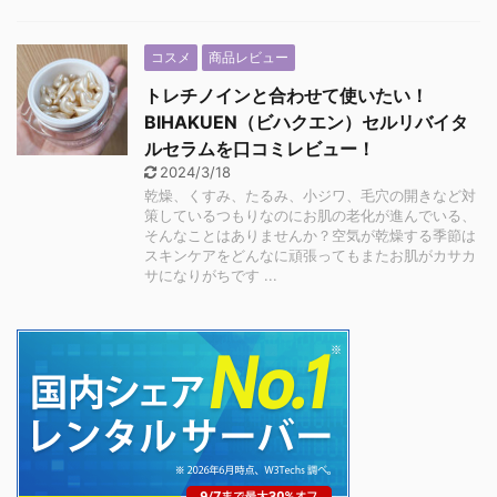
コスメ
商品レビュー
トレチノインと合わせて使いたい！
BIHAKUEN（ビハクエン）セルリバイタ
ルセラムを口コミレビュー！
2024/3/18
乾燥、くすみ、たるみ、小ジワ、毛穴の開きなど対
策しているつもりなのにお肌の老化が進んでいる、
そんなことはありませんか？空気が乾燥する季節は
スキンケアをどんなに頑張ってもまたお肌がカサカ
サになりがちです ...