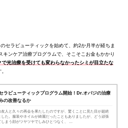
キンのセラピューティックを始めて、約2か月半が経ちま
うスキンケア治療プログラムで、そこそこお金もかかり
クで光治療を受けても変わらなかったシミが目立たな
す。
セラピューティックプログラム開始！Dr.オバジの治療
みの改善なるか
の友人と久々の再会を果たしたのですが、驚くことに見た目が超絶
ました。服装やネイルが綺麗だったこともありましたが、どう頑張
しまう顔がツヤツヤでしみひとつなく、 ...